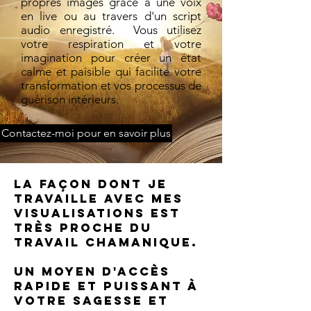
propres images grâce à une voix
en live ou au travers d'un script
audio enregistré. Vous utilisez
votre respiration et votre
imagination pour créer un état
calme et paisible qui facilite votre
transformation et vos processus de
guérison intérieurs.
Contactez-moi pour en savoir plus
La façon dont je
travaille avec mes
visualisations est
très proche du
travail chamanique.
Un moyen d'accès
rapide et puissant à
votre sagesse et