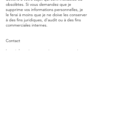
obsolètes. Si vous demandez que je
supprime vos informations personnelles, je
le ferai à moins que je ne doive les conserver
à des fins juridiques, d'audit ou à des fins
commerciales internes.
Contact
Les réclamations, questions, commentaires
et demandes d'accès sont les bienvenus et
doivent être adressés à Fabienne Chazeaux
56 rue Louis Braille 94100 Saint Maur des
Fossés.
fabienne@fabiennechazeaux.com
La Commission européenne fournit une
plate-forme de résolution des litiges (OS) en
ligne. Cette plateforme est disponible à
l'adresse
http://ec.europa.eu/consumers/odr/.
En
tant que client, vous avez toujours la
possibilité de contacter le conseil
d'arbitrage de la Commission européenne.
Nous ne sommes ni disposés ni obligés de